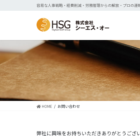
コ
ナ
容易な人事戦略・経費削減・労務管理からの解放・プロの運
ン
ビ
テ
ゲ
ン
ー
ツ
シ
に
ョ
移
ン
動
に
移
動
HOME
お問い合わせ
弊社に興味をお持ちいただきありがとうござ